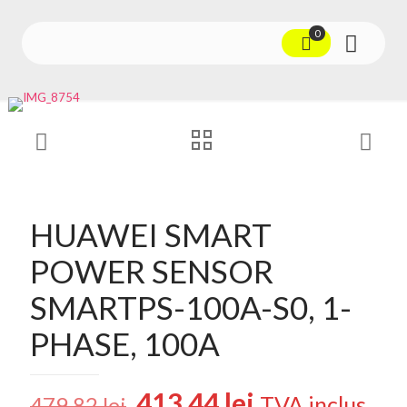
0
HUAWEI SMART
POWER SENSOR
SMARTPS-100A-S0, 1-
PHASE, 100A
Prețul
Prețul
413,44
lei
TVA inclus
479,82
lei