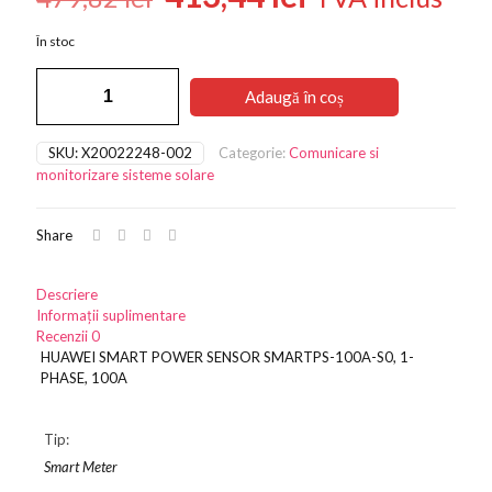
inițial
curent
În stoc
a
este:
Cantitate
fost:
413,44 lei.
Adaugă în coș
HUAWEI
479,82 lei.
SMART
POWER
SKU:
X20022248-002
Categorie:
Comunicare si
SENSOR
monitorizare sisteme solare
SMARTPS-
100A-
S0,
Share
1-
PHASE,
100A
Descriere
Informații suplimentare
Recenzii
0
HUAWEI SMART POWER SENSOR SMARTPS-100A-S0, 1-
PHASE, 100A
Tip:
Smart Meter