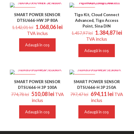
REDUCERI
REDUCERI
SMART POWER SENSOR
Tigo Kit, Cloud Connect
DTSU666-HW 3P 80A
Advanced, Tigo Access
Prețul
Prețul
1.068,06
lei
Point, Sina DIN
1.142,01
lei
inițial
curent
Prețul
Prețu
1.384,87
lei
TVA inclus
1.457,97
lei
a
este:
inițial
cure
TVA inclus
fost:
1.068,06 lei.
a
este:
Adaugă în coș
1.142,01 lei.
fost:
1.384
Adaugă în coș
1.457,97 lei.
REDUCERI
REDUCERI
SMART POWER SENSOR
SMART POWER SENSOR
DTSU666-H 3P 100A
DTSU666-H 3P 250A
Prețul
Prețul
Prețul
Prețul
510,08
lei
694,11
lei
TVA
TVA
774,78
lei
797,47
lei
inițial
curent
inițial
curent
inclus
inclus
a
este:
a
este:
fost:
510,08 lei.
fost:
694,11 le
Adaugă în coș
Adaugă în coș
774,78 lei.
797,47 lei.