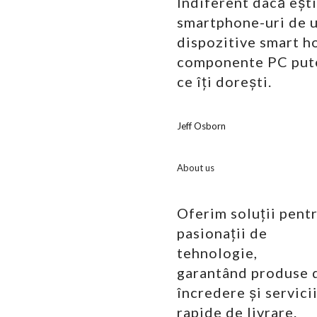
Indiferent dacă ești
smartphone-uri de u
dispozitive smart h
componente PC pute
ce îți dorești.
Jeff Osborn
About us
Oferim soluții pent
pasionații de
tehnologie,
garantând produse 
încredere și servici
rapide de livrare.