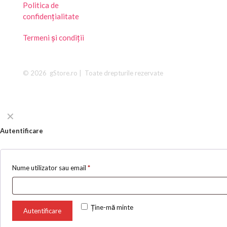
Politica de
confidențialitate
Termeni și condiții
© 2026 gStore.ro | Toate drepturile rezervate
✕
Autentificare
Nume utilizator sau email
*
Ține-mă minte
Autentificare