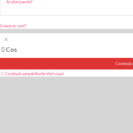
Ai uitat parola?
Creezi un cont?
✕
Cos
Continuă c
Continuă cumpărăturile
Vezi coșul