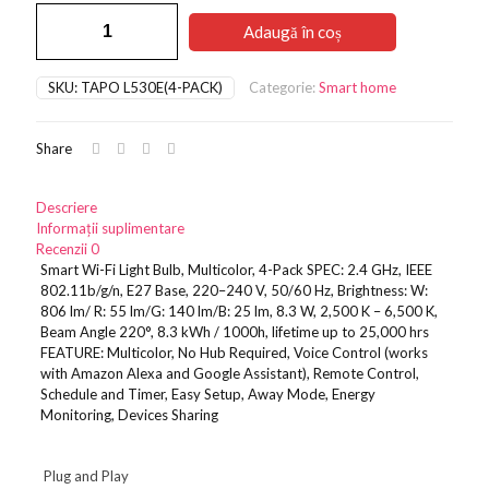
Cantitate
fost:
237,81 lei.
Adaugă în coș
Smart
373,10 lei.
Wi-
Fi
SKU:
TAPO L530E(4-PACK)
Categorie:
Smart home
Light
Bulb,
Multicolor,
Share
4-
Pack
SPEC:
Descriere
2.4
Informații suplimentare
GHz,
Recenzii
0
IEEE
Smart Wi-Fi Light Bulb, Multicolor, 4-Pack SPEC: 2.4 GHz, IEEE
802.11b/g/n, E27 Base, 220–240 V, 50/60 Hz, Brightness: W:
806 lm/ R: 55 lm/G: 140 lm/B: 25 lm, 8.3 W, 2,500 K – 6,500 K,
Beam Angle 220°, 8.3 kWh / 1000h, lifetime up to 25,000 hrs
FEATURE: Multicolor, No Hub Required, Voice Control (works
with Amazon Alexa and Google Assistant), Remote Control,
Schedule and Timer, Easy Setup, Away Mode, Energy
Monitoring, Devices Sharing
Plug and Play