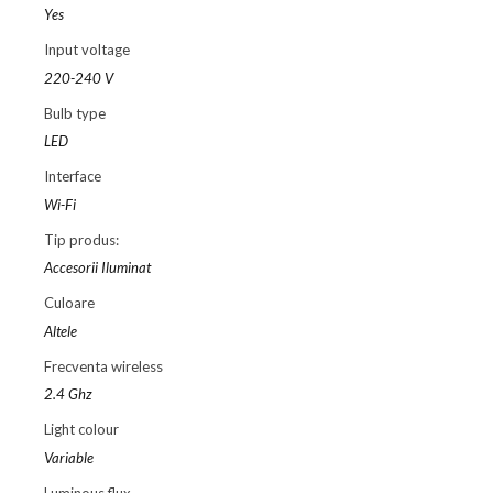
Yes
Input voltage
220-240 V
Bulb type
LED
Interface
Wi-Fi
Tip produs:
Accesorii Iluminat
Culoare
Altele
Frecventa wireless
2.4 Ghz
Light colour
Variable
Luminous flux