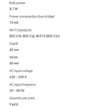
Bulb power
8.7 W
Power consumption (hue bridge)
73 mA
Wi-Fi standards
802.11b, 802.11g, Wi-Fi 4 (802.11n)
Depth
60 mm
Width
60 mm
AC input voltage
220 – 240 V
AC input frequency
50 – 60 Hz
Quantity per pack
4 pc(s)