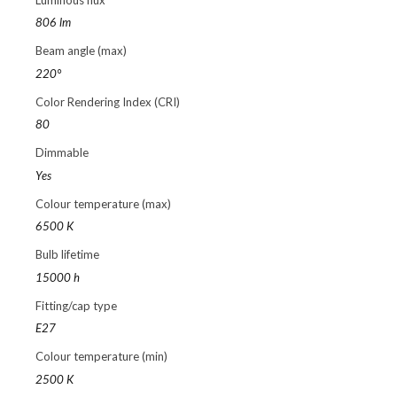
806 lm
Beam angle (max)
220°
Color Rendering Index (CRI)
80
Dimmable
Yes
Colour temperature (max)
6500 K
Bulb lifetime
15000 h
Fitting/cap type
E27
Colour temperature (min)
2500 K