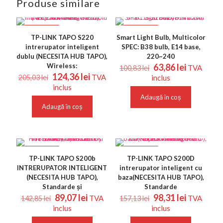
Produse similare
REDUCERI
REDUCERI
TP-LINK TAPO S220
Smart Light Bulb, Multicolor
intrerupator inteligent
SPEC: B38 bulb, E14 base,
dublu (NECESITA HUB TAPO),
220~240
Prețul
Prețul
Wireless:
63,86
lei
TVA
100,83
lei
Prețul
Prețul
inițial
curent
124,36
lei
TVA
205,03
lei
inclus
inițial
curent
a
este:
inclus
a
este:
fost:
63,86 lei.
Adaugă în coș
fost:
124,36 lei.
100,83 lei.
Adaugă în coș
205,03 lei.
REDUCERI
REDUCERI
TP-LINK TAPO S200b
TP-LINK TAPO S200D
INTRERUPATOR INTELIGENT
intrerupator inteligent cu
(NECESITA HUB TAPO),
baza(NECESITA HUB TAPO),
Standarde și
Standarde
Prețul
Prețul
Prețul
Prețul
89,07
lei
98,31
lei
TVA
TVA
142,85
lei
157,13
lei
inițial
curent
inițial
curent
inclus
inclus
a
este:
a
este: