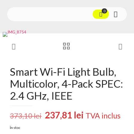
0
Smart Wi-Fi Light Bulb,
Multicolor, 4-Pack SPEC:
2.4 GHz, IEEE
Prețul
Prețul
237,81
lei
TVA inclus
373,10
lei
inițial
curent
În stoc
a
este: