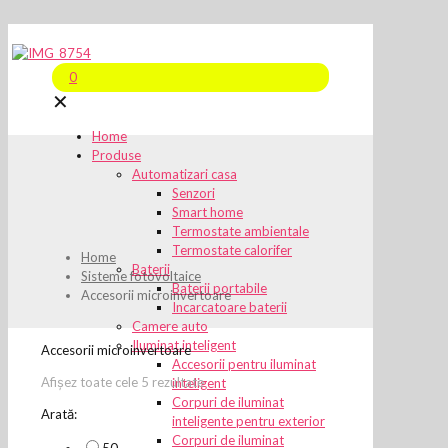
0
✕
Home
Produse
Automatizari casa
Senzori
Smart home
Termostate ambientale
Termostate calorifer
Home
Baterii
Sisteme fotovoltaice
Baterii portabile
Accesorii microinvertoare
Incarcatoare baterii
Camere auto
Iluminat inteligent
Accesorii microinvertoare
Accesorii pentru iluminat
Afișez toate cele 5 rezultate
inteligent
Corpuri de iluminat
Arată:
inteligente pentru exterior
Corpuri de iluminat