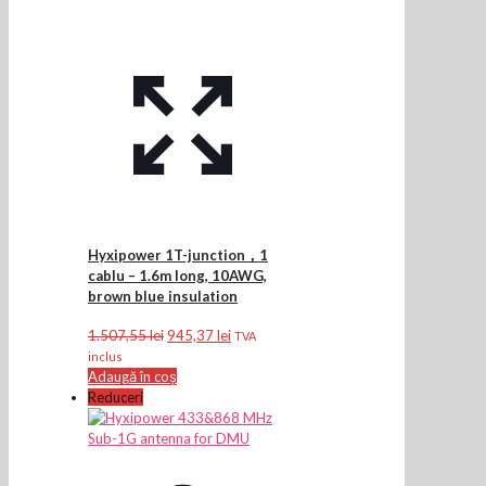
Hyxipower 1T-junction，1
cablu – 1.6m long, 10AWG,
brown blue insulation
Prețul
Prețul
1.507,55
lei
945,37
lei
TVA
inițial
curent
inclus
a
este:
Adaugă în coș
fost:
945,37 lei.
Reduceri
1.507,55 lei.