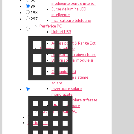
50
inteligente pentru interior
99
Surse de lumina LED
198
inteligente
297
Incarcatoare telefoane
Periferice PC
Huburi USB
Retelistica
Access point & Range Ext.
Sisteme fotovoltaice
Accesorii microinvertoare
Baterii solare, module si
accesorii
Comunicare si
monitorizare sisteme
solare
Invertoare solare
monofazate
Invertoare solare trifazate
Microinvertoare
Statii de incarcare AC
Despre noi
Contul meu