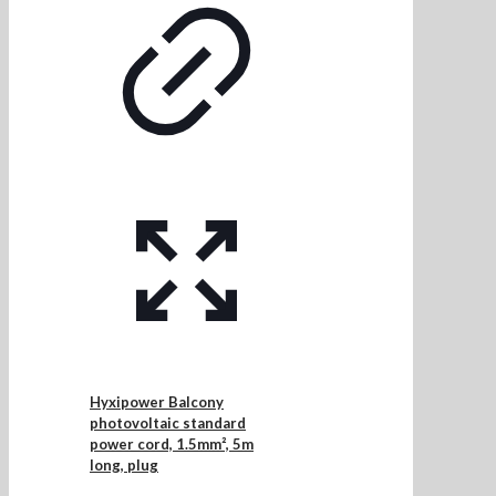
Hyxipower Balcony
photovoltaic standard
power cord, 1.5mm², 5m
long, plug