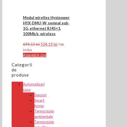
Modul wirelles Hyxipower
HYX-DMU-W, semnal sub-
1G, ethernet RJ45×1,
100Mb/s, wireless
Prețul
Prețul
699,15
lei
504,19
lei
TVA
inițial
curent
inclus
a
este:
Adaugă în coș
fost:
504,19 lei.
Categorii
699,15 lei.
de
produse
Automatizari
casa
Senzori
Smart
home
Termostate
ambientale
Termostate