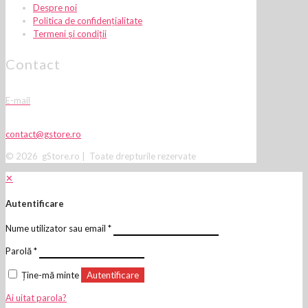
Despre noi
Politica de confidențialitate
Termeni și condiții
Contact
E-mail
contact@gstore.ro
© 2026 gStore.ro | Toate drepturile rezervate
✕
Autentificare
Nume utilizator sau email
*
Parolă
*
Ține-mă minte
Autentificare
Ai uitat parola?