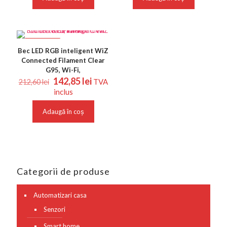
356,29 lei.
182,34 lei.
REDUCERI
Bec LED RGB inteligent WiZ
Connected Filament Clear
G95, Wi-Fi,
Prețul
Prețul
142,85
lei
TVA
212,60
lei
inițial
curent
inclus
a
este:
fost:
142,85 lei.
Adaugă în coș
212,60 lei.
Categorii de produse
Automatizari casa
Senzori
Smart home