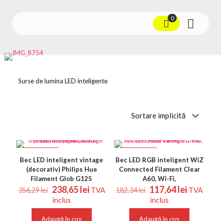
0
Surse de lumina LED inteligente
REDUCERI
REDUCERI
Bec LED inteligent vintage
Bec LED RGB inteligent WiZ
(decorativ) Philips Hue
Connected Filament Clear
Filament Glob G125
A60, Wi-Fi,
Prețul
Prețul
Prețul
Prețul
238,65
lei
117,64
lei
TVA
TVA
356,29
lei
182,34
lei
inițial
curent
inițial
curent
inclus
inclus
a
este:
a
este:
fost:
238,65 lei.
fost:
117,64 le
Adaugă în coș
Adaugă în coș