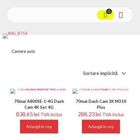
0
Camere auto
70mai A800SE-1-4G Dash
70mai Dash Cam 3K M310
Cam 4K Set 4G
Plus
838,65
lei
288,23
lei
TVA inclus
TVA inclus
Adaugă în coș
Adaugă în coș