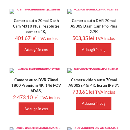
Camera auto 70mai Dash
Camera auto DVR 70mai
Cam M310 Plus, rezolutie
A500S Dash Cam Pro Plus
camera 4K,
2.7K
401,67
lei
503,35
lei
TVA inclus
TVA inclus
Adaugă în coș
Adaugă în coș
Camera auto DVR 70mai
Camera video auto 70mai
T800 Premium 4K, 146 FOV,
A800SE 4G, 4K, Ecran IPS 3",
ADAS,
733,61
lei
TVA inclus
2.473,10
lei
TVA inclus
Adaugă în coș
Adaugă în coș