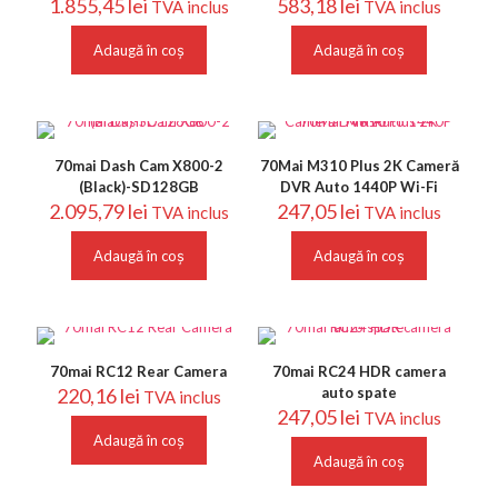
1.855,45
lei
583,18
lei
TVA inclus
TVA inclus
Adaugă în coș
Adaugă în coș
70mai Dash Cam X800-2
70Mai M310 Plus 2K Cameră
(Black)-SD128GB
DVR Auto 1440P Wi-Fi
2.095,79
lei
247,05
lei
TVA inclus
TVA inclus
Adaugă în coș
Adaugă în coș
70mai RC12 Rear Camera
70mai RC24 HDR camera
220,16
lei
auto spate
TVA inclus
247,05
lei
TVA inclus
Adaugă în coș
Adaugă în coș