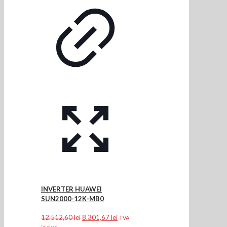
INVERTER HUAWEI
SUN2000-12K-MB0
Prețul
Prețul
12.512,60
lei
8.301,67
lei
TVA
inițial
curent