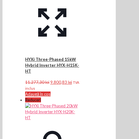
HYXi Three-Phased 15kW
Hybrid Inverter HYX-H15K-
HT
Prețul
Prețul
11.277,30
lei
9.800,83
lei
TVA
inițial
curent
inclus
a
este:
Adaugă în coș
fost:
9.800,83 lei.
Reduceri
11.277,30 lei.