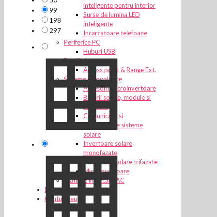
50
inteligente pentru interior
99
Surse de lumina LED
198
inteligente
297
Incarcatoare telefoane
Periferice PC
Huburi USB
Retelistica
Access point & Range Ext.
Sisteme fotovoltaice
Accesorii microinvertoare
Baterii solare, module si
accesorii
Comunicare si
monitorizare sisteme
solare
Invertoare solare
monofazate
Invertoare solare trifazate
Microinvertoare
Statii de incarcare AC
Despre noi
Contul meu