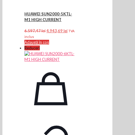
HUAWEI SUN2000-5KTL-
M1 HIGH CURRENT
Prețul
Prețul
6.597,47
lei
4.943,69
lei
TVA
inițial
curent
inclus
a
este:
Adaugă în coș
fost:
4.943,69 lei.
Reduceri
6.597,47 lei.