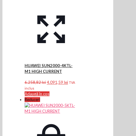
HUAWEI SUN2000-4KTL-
M1 HIGH CURRENT
Prețul
Prețul
6.258,82
lei
4.091,59
lei
TVA
inițial
curent
inclus
a
este:
Adaugă în coș
fost:
4.091,59 lei.
Reduceri
6.258,82 lei.