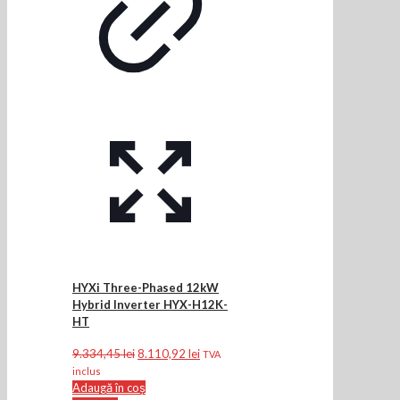
HYXi Three-Phased 12kW
Hybrid Inverter HYX-H12K-
HT
Prețul
Prețul
9.334,45
lei
8.110,92
lei
TVA
inițial
curent
inclus
a
este:
Adaugă în coș