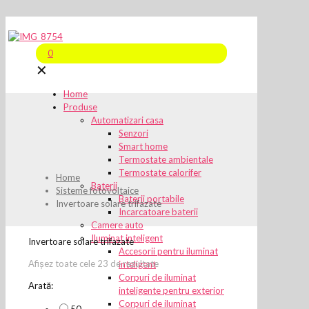
0
✕
Home
Produse
Automatizari casa
Senzori
Smart home
Termostate ambientale
Termostate calorifer
Home
Baterii
Sisteme fotovoltaice
Baterii portabile
Invertoare solare trifazate
Incarcatoare baterii
Camere auto
Iluminat inteligent
Invertoare solare trifazate
Accesorii pentru iluminat
Afișez toate cele 23 de rezultate
inteligent
Corpuri de iluminat
Arată:
inteligente pentru exterior
Corpuri de iluminat