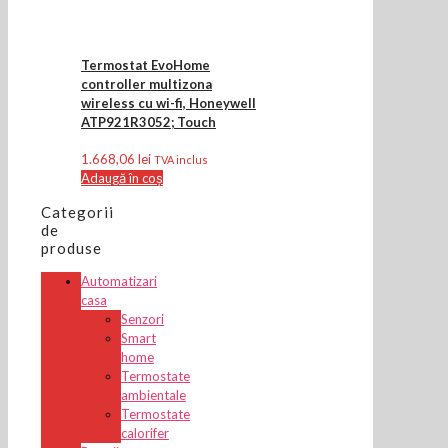
Termostat EvoHome
controller multizona
wireless cu wi-fi, Honeywell
ATP921R3052; Touch
1.668,06
lei
TVA inclus
Adaugă în coș
Categorii
de
produse
Automatizari
casa
Senzori
Smart
home
Termostate
ambientale
Termostate
calorifer