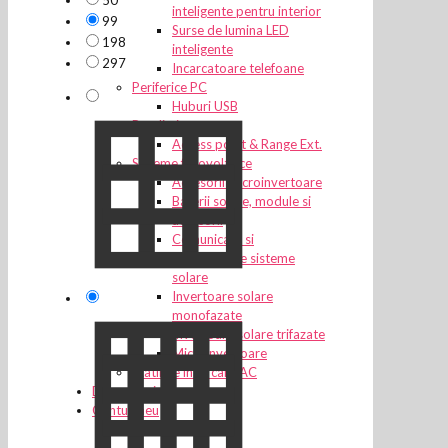
50
inteligente pentru interior
99
Surse de lumina LED
198
inteligente
297
Incarcatoare telefoane
Periferice PC
Huburi USB
Retelistica
Access point & Range Ext.
Sisteme fotovoltaice
Accesorii microinvertoare
Baterii solare, module si
accesorii
Comunicare si
monitorizare sisteme
solare
Invertoare solare
monofazate
Invertoare solare trifazate
Microinvertoare
Statii de incarcare AC
Despre noi
Contul meu