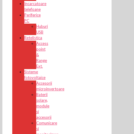
Incarcatoare
telefoane
Periferice
PC
Huburi
USB
Retelistica
Access
point
&
Range
Ext.
Sisteme
fotovoltaice
Accesorii
microinvertoare
Baterii
solare,
module
si
accesorii
Comunicare
si