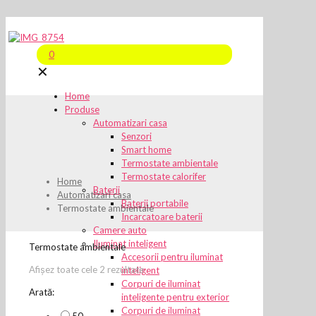
0
✕
Home
Produse
Automatizari casa
Senzori
Smart home
Termostate ambientale
Termostate calorifer
Home
Baterii
Automatizari casa
Baterii portabile
Termostate ambientale
Incarcatoare baterii
Camere auto
Iluminat inteligent
Termostate ambientale
Accesorii pentru iluminat
Afișez toate cele 2 rezultate
inteligent
Corpuri de iluminat
Arată:
inteligente pentru exterior
Corpuri de iluminat