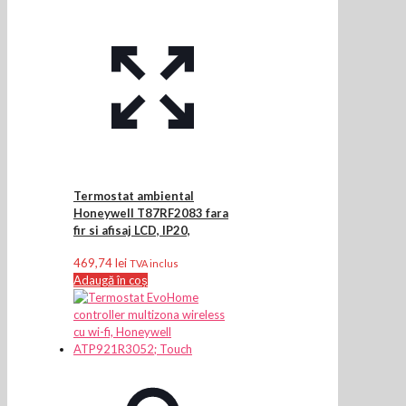
Termostat ambiental
Honeywell T87RF2083 fara
fir si afisaj LCD, IP20,
469,74
lei
TVA inclus
Adaugă în coș