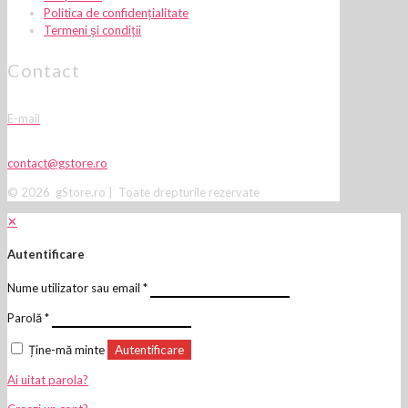
Politica de confidențialitate
Termeni și condiții
Contact
E-mail
contact@gstore.ro
© 2026 gStore.ro | Toate drepturile rezervate
✕
Autentificare
Nume utilizator sau email
*
Parolă
*
Ține-mă minte
Autentificare
Ai uitat parola?