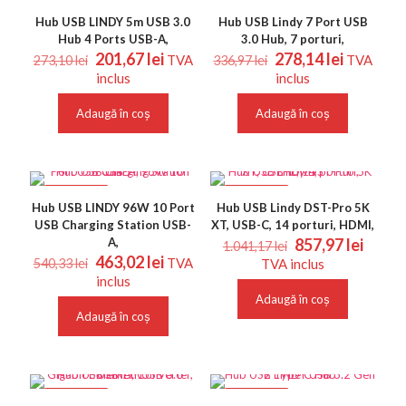
REDUCERI
REDUCERI
Hub USB LINDY 5m USB 3.0
Hub USB Lindy 7 Port USB
Hub 4 Ports USB-A,
3.0 Hub, 7 porturi,
Prețul
Prețul
Prețul
Prețul
201,67
lei
278,14
lei
TVA
TVA
273,10
lei
336,97
lei
inițial
curent
inițial
curent
inclus
inclus
a
este:
a
este:
fost:
201,67 lei.
fost:
278,14 le
Adaugă în coș
Adaugă în coș
273,10 lei.
336,97 lei.
REDUCERI
REDUCERI
Hub USB LINDY 96W 10 Port
Hub USB Lindy DST-Pro 5K
USB Charging Station USB-
XT, USB-C, 14 porturi, HDMI,
Prețul
Prețu
A,
857,97
lei
1.041,17
lei
Prețul
Prețul
inițial
curen
463,02
lei
TVA
540,33
lei
TVA inclus
inițial
curent
a
este:
inclus
a
este:
fost:
857,97
Adaugă în coș
fost:
463,02 lei.
1.041,17 lei.
Adaugă în coș
540,33 lei.
REDUCERI
REDUCERI