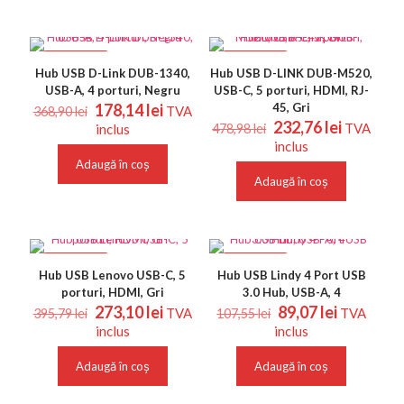
REDUCERI
REDUCERI
Hub USB D-Link DUB-1340,
Hub USB D-LINK DUB-M520,
USB-A, 4 porturi, Negru
USB-C, 5 porturi, HDMI, RJ-
Prețul
Prețul
178,14
lei
45, Gri
TVA
368,90
lei
inițial
curent
Prețul
Prețul
232,76
lei
TVA
inclus
478,98
lei
a
este:
inițial
curent
inclus
fost:
178,14 lei.
a
este:
Adaugă în coș
368,90 lei.
fost:
232,76 le
Adaugă în coș
478,98 lei.
REDUCERI
REDUCERI
Hub USB Lenovo USB-C, 5
Hub USB Lindy 4 Port USB
porturi, HDMI, Gri
3.0 Hub, USB-A, 4
Prețul
Prețul
Prețul
Prețul
273,10
lei
89,07
lei
TVA
TVA
395,79
lei
107,55
lei
inițial
curent
inițial
curent
inclus
inclus
a
este:
a
este:
fost:
273,10 lei.
fost:
89,07 lei.
Adaugă în coș
Adaugă în coș
395,79 lei.
107,55 lei.