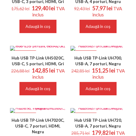
USB-C, 3 porturi, HDMI, Gri
USB-A, 4 porturi, Negru
Prețul
Prețul
Prețul
Prețul
129,40
lei
57,97
lei
TVA
TVA
175,62
lei
92,43
lei
inițial
curent
inițial
curent
inclus
inclus
a
este:
a
este:
fost:
129,40 lei.
fost:
57,97 lei.
Adaugă în coș
Adaugă în coș
175,62 lei.
92,43 lei.
REDUCERI
REDUCERI
Hub USB TP-Link UH5020C,
Hub USB TP-Link UH700,
USB-C, 5 porturi, HDMI, Gri
USB-A, 7 porturi, Negru
Prețul
Prețul
Prețul
Prețul
142,85
lei
151,25
lei
TVA
TVA
226,88
lei
242,85
lei
inițial
curent
inițial
curent
inclus
inclus
a
este:
a
este:
fost:
142,85 lei.
fost:
151,25 le
Adaugă în coș
Adaugă în coș
226,88 lei.
242,85 lei.
REDUCERI
REDUCERI
Hub USB TP-Link UH7020C,
Hub USB TP-Link UH720,
USB-C, 7 porturi, HDMI,
USB-A, 7 porturi, Negru
Prețul
Prețul
Negru
179,82
lei
TVA
285,71
lei