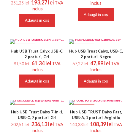
Prețul
Prețul
inițial
curent
193,27
lei
TVA
251,25
lei
inclus
inițial
curent
a
este:
inclus
a
este:
fost:
179,82 le
Adaugă în coș
fost:
193,27 lei.
285,71 lei.
Adaugă în coș
251,25 lei.
REDUCERI
REDUCERI
Hub USB Trust Calyx USB-C,
Hub USB Trust Calyx, USB-C,
2 porturi, Gri
2 porturi, Negru
Prețul
Prețul
Prețul
Prețul
61,34
lei
47,89
lei
TVA
TVA
81,50
lei
67,22
lei
inițial
curent
inițial
curent
inclus
inclus
a
este:
a
este:
fost:
61,34 lei.
fost:
47,89 lei.
Adaugă în coș
Adaugă în coș
81,50 lei.
67,22 lei.
REDUCERI
REDUCERI
Hub USB Trust Dalyx 7-in-1,
Hub USB TRUST Dalyx Fast,
USB-C, 7 porturi, Gri
USB-A, 1 porturi, Argintiu
Prețul
Prețul
Prețul
Prețul
236,13
lei
108,39
lei
TVA
TVA
302,51
lei
140,33
lei
inițial
curent
inițial
curent
inclus
inclus