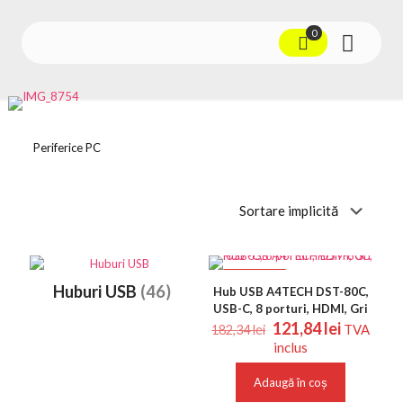
0
Periferice PC
REDUCERI
Huburi USB
(46)
Hub USB A4TECH DST-80C,
USB-C, 8 porturi, HDMI, Gri
Prețul
Prețul
121,84
lei
TVA
182,34
lei
inițial
curent
inclus
a
este:
fost:
121,84 le
Adaugă în coș
182,34 lei.