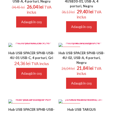
USB-A, 4 porturi, Negru
4USB30-01, USB-A, 4
Prețul
Prețul
26,04
lei
porturi, Negru
TVA
34,45
lei
inițial
curent
Prețul
Prețul
29,40
lei
TVA
inclus
36,13
lei
a
este:
inițial
curent
inclus
fost:
26,04 lei.
a
este:
Adaugă în coș
34,45 lei.
fost:
29,40 lei.
Adaugă în coș
36,13 lei.
REDUCERI
Hub USB SPACER SPHB-USB-
Hub USB SPACER SPHB-USB-
4U-01 USB-C, 4 porturi, Gri
4U-02, USB-A, 4 porturi,
24,36
lei
Negru
TVA inclus
Prețul
Prețul
21,84
lei
TVA
26,04
lei
inițial
curent
inclus
Adaugă în coș
a
este:
fost:
21,84 lei.
Adaugă în coș
26,04 lei.
REDUCERI
REDUCERI
Hub USB SPACER SPHB-USB-
Hub USB TARGUS