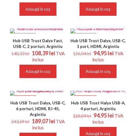
a
este:
a
este:
fost:
236,13 lei.
fost:
108,39 le
Adaugă în coș
Adaugă în coș
302,51 lei.
140,33 lei.
REDUCERI
REDUCERI
Hub USB Trust Dalyx Fast,
Hub USB Trust Dalyx, USB-C,
USB-C, 2 porturi, Argintiu
1 port, HDMI, Argintiu
Prețul
Prețul
Prețul
Prețul
108,39
lei
94,95
lei
TVA
TVA
140,33
lei
126,04
lei
inițial
curent
inițial
curent
inclus
inclus
a
este:
a
este:
fost:
108,39 lei.
fost:
94,95 lei.
Adaugă în coș
Adaugă în coș
140,33 lei.
126,04 lei.
REDUCERI
REDUCERI
Hub USB Trust Dalyx, USB-C,
Hub USB Trust Halyx USB-A,
6 porturi, HDMI, RJ-45,
4 porturi, Argintiu
Prețul
Prețul
Argintiu
94,95
lei
TVA
126,04
lei
Prețul
Prețul
inițial
curent
189,07
lei
TVA
243,69
lei
inclus
inițial
curent
a
este:
inclus
a
este:
fost:
94,95 lei.
Adaugă în coș