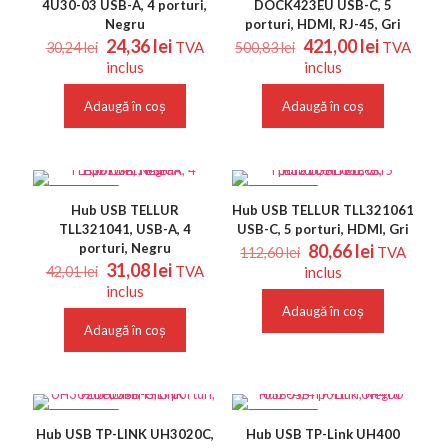
4U30-03 USB-A, 4 porturi,
DOCK423EU USB-C, 5
Negru
porturi, HDMI, RJ-45, Gri
Prețul
Prețul
Prețul
Prețul
24,36
lei
421,00
lei
TVA
TVA
30,24
lei
500,83
lei
inițial
curent
inițial
curent
inclus
inclus
a
este:
a
este:
fost:
24,36 lei.
fost:
421,00 le
Adaugă în coș
Adaugă în coș
30,24 lei.
500,83 lei.
REDUCERI
REDUCERI
Hub USB TELLUR
Hub USB TELLUR TLL321061
TLL321041, USB-A, 4
USB-C, 5 porturi, HDMI, Gri
Prețul
Prețul
porturi, Negru
80,66
lei
TVA
112,60
lei
Prețul
Prețul
inițial
curent
31,08
lei
TVA
42,01
lei
inclus
inițial
curent
a
este:
inclus
a
este:
fost:
80,66 lei.
Adaugă în coș
fost:
31,08 lei.
112,60 lei.
Adaugă în coș
42,01 lei.
REDUCERI
REDUCERI
Hub USB TP-LINK UH3020C,
Hub USB TP-Link UH400