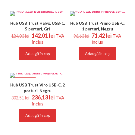
REDUCERI
REDUCERI
Hub USB Trust Halyx, USB-C,
Hub USB Trust Primo USB-C,
5 porturi, Gri
1 porturi, Negru
Prețul
Prețul
Prețul
Prețul
142,01
lei
71,42
lei
TVA
TVA
184,03
lei
96,63
lei
inițial
curent
inițial
curent
inclus
inclus
a
este:
a
este:
fost:
142,01 lei.
fost:
71,42 lei.
Adaugă în coș
Adaugă în coș
184,03 lei.
96,63 lei.
REDUCERI
Hub USB Trust Viro USB-C, 2
porturi, Negru
Prețul
Prețul
236,13
lei
TVA
302,51
lei
inițial
curent
inclus
a
este:
fost:
236,13 lei.
Adaugă în coș
302,51 lei.