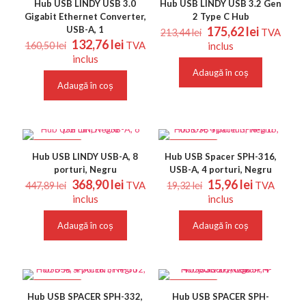
Hub USB LINDY USB 3.0
Hub USB LINDY USB 3.2 Gen
Gigabit Ethernet Converter,
2 Type C Hub
Prețul
Prețul
USB-A, 1
175,62
lei
TVA
213,44
lei
Prețul
Prețul
inițial
curent
132,76
lei
TVA
160,50
lei
inclus
inițial
curent
a
este:
inclus
a
este:
fost:
175,62 le
Adaugă în coș
fost:
132,76 lei.
213,44 lei.
Adaugă în coș
160,50 lei.
REDUCERI
REDUCERI
Hub USB LINDY USB-A, 8
Hub USB Spacer SPH-316,
porturi, Negru
USB-A, 4 porturi, Negru
Prețul
Prețul
Prețul
Prețul
368,90
lei
15,96
lei
TVA
TVA
447,89
lei
19,32
lei
inițial
curent
inițial
curent
inclus
inclus
a
este:
a
este:
fost:
368,90 lei.
fost:
15,96 lei.
Adaugă în coș
Adaugă în coș
447,89 lei.
19,32 lei.
REDUCERI
REDUCERI
Hub USB SPACER SPH-332,
Hub USB SPACER SPH-