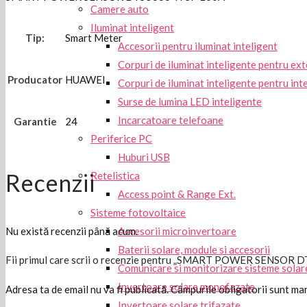
Camere auto
Iluminat inteligent
Tip:
Smart Meter
Accesorii pentru iluminat inteligent
Corpuri de iluminat inteligente pentru ext
Producator
HUAWEI
Corpuri de iluminat inteligente pentru int
Surse de lumina LED inteligente
Incarcatoare telefoane
Garantie
24
Periferice PC
Huburi USB
Recenzii
Retelistica
Access point & Range Ext.
Sisteme fotovoltaice
Accesorii microinvertoare
Nu există recenzii până acum.
Baterii solare, module si accesorii
Fii primul care scrii o recenzie pentru „SMART POWER SENSOR
Comunicare si monitorizare sisteme solar
Invertoare solare monofazate
Adresa ta de email nu va fi publicată.
Câmpurile obligatorii sunt ma
Invertoare solare trifazate