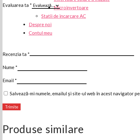
Evaluarea ta
*
Microinvertoare
Statii de incarcare AC
Despre noi
Contul meu
Recenzia ta
*
Nume
*
Email
*
Salvează-mi numele, emailul și site-ul web în acest navigator p
Produse similare