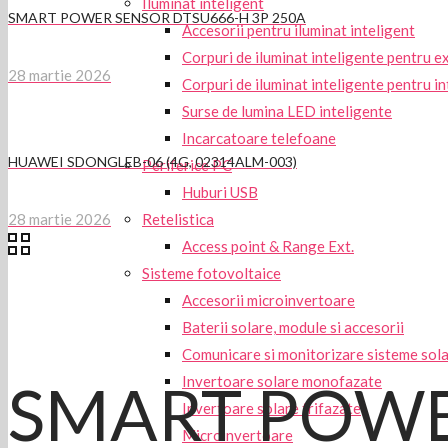
Iluminat inteligent
SMART POWER SENSOR DTSU666-H 3P 250A
Accesorii pentru iluminat inteligent
Corpuri de iluminat inteligente pentru e
28 martie 2026
Corpuri de iluminat inteligente pentru in
Surse de lumina LED inteligente
Incarcatoare telefoane
HUAWEI SDONGLEB-06 (4G, 02314ALM-003)
Periferice PC
Huburi USB
Retelistica
28 martie 2026
Access point & Range Ext.
Sisteme fotovoltaice
Accesorii microinvertoare
Baterii solare, module si accesorii
Comunicare si monitorizare sisteme sol
Invertoare solare monofazate
SMART POWE
Invertoare solare trifazate
Microinvertoare