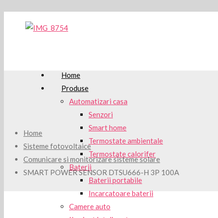
Home
Produse
Automatizari casa
Senzori
Smart home
Home
Termostate ambientale
Sisteme fotovoltaice
Termostate calorifer
Comunicare si monitorizare sisteme solare
Baterii
SMART POWER SENSOR DTSU666-H 3P 100A
Baterii portabile
Incarcatoare baterii
Camere auto