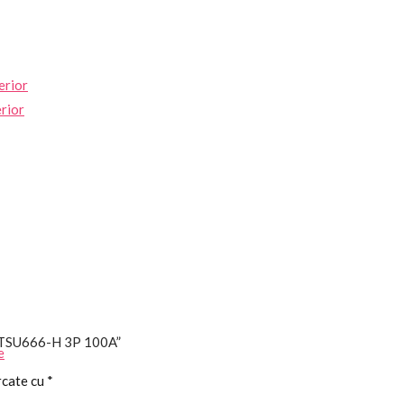
erior
erior
 DTSU666-H 3P 100A”
e
rcate cu
*