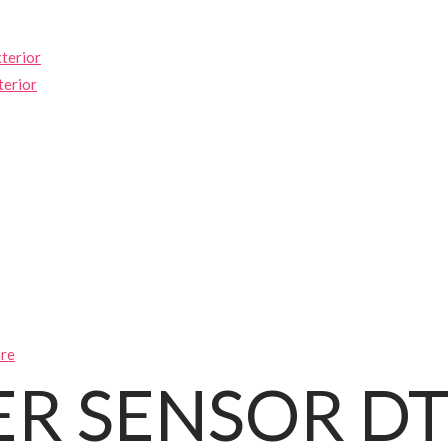
xterior
terior
are
R SENSOR DT