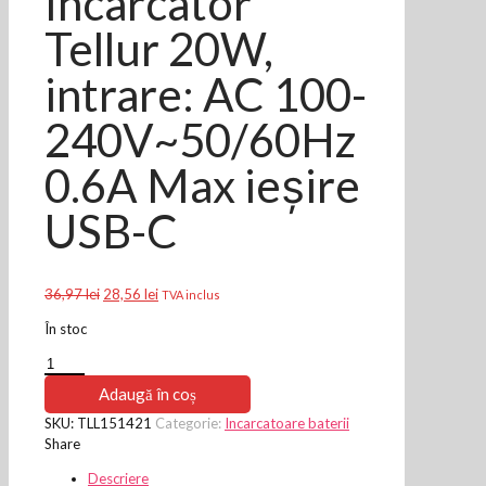
Incarcator
Tellur 20W,
intrare: AC 100-
240V~50/60Hz
0.6A Max ieșire
USB-C
Prețul
Prețul
36,97
lei
28,56
lei
TVA inclus
inițial
curent
În stoc
a
este:
fost:
28,56 lei.
Cantitate
36,97 lei.
Incarcator
Adaugă în coș
Tellur
SKU:
TLL151421
Categorie:
Incarcatoare baterii
20W,
Share
intrare:
AC
Descriere