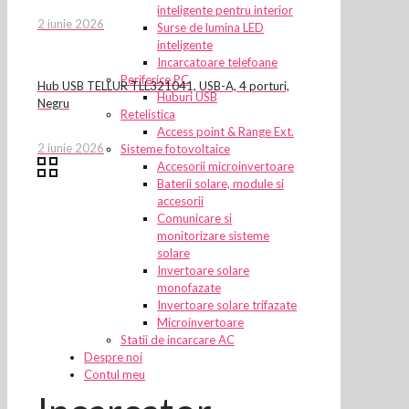
inteligente pentru interior
2 iunie 2026
Surse de lumina LED
inteligente
Incarcatoare telefoane
Periferice PC
Hub USB TELLUR TLL321041, USB-A, 4 porturi,
Huburi USB
Negru
Retelistica
Access point & Range Ext.
2 iunie 2026
Sisteme fotovoltaice
Accesorii microinvertoare
Baterii solare, module si
accesorii
Comunicare si
monitorizare sisteme
solare
Invertoare solare
monofazate
Invertoare solare trifazate
Microinvertoare
Statii de incarcare AC
Despre noi
Contul meu