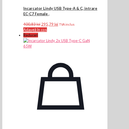
Incarcator Lindy USB Type-A & C, intrare
EC-C7 Female ,
Prețul
Prețul
400,83
lei
295,79
lei
TVA inclus
inițial
curent
Adaugă în coș
a
este:
Reduceri
fost:
295,79 lei.
400,83 lei.