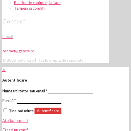
Politica de confidențialitate
Termeni și condiții
Contact
E-mail
contact@gstore.ro
© 2026 gStore.ro | Toate drepturile rezervate
✕
Autentificare
Nume utilizator sau email
*
Parolă
*
Ține-mă minte
Autentificare
Ai uitat parola?
Creezi un cont?