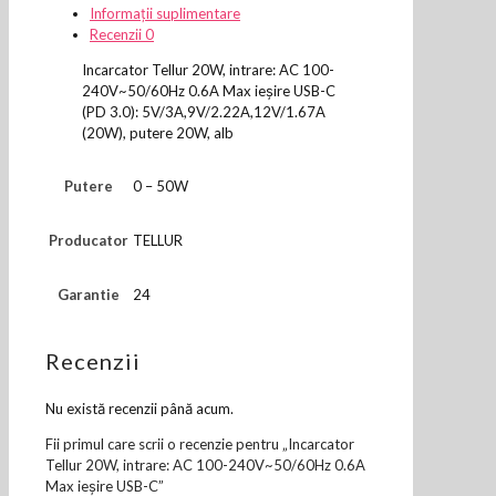
100-
Informații suplimentare
240V~50/60Hz
Recenzii
0
0.6A
Max
Incarcator Tellur 20W, intrare: AC 100-
ieșire
240V~50/60Hz 0.6A Max ieșire USB-C
USB-
(PD 3.0): 5V/3A,9V/2.22A,12V/1.67A
C
(20W), putere 20W, alb
Putere
0 – 50W
Producator
TELLUR
Garantie
24
Recenzii
Nu există recenzii până acum.
Fii primul care scrii o recenzie pentru „Incarcator
Tellur 20W, intrare: AC 100-240V~50/60Hz 0.6A
Max ieșire USB-C”