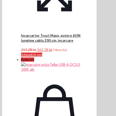
Incarcartor Trust Maxo, putere 65W,
lungime cablu 200 cm, incarcare
Prețul
Prețul
214,28
lei
162,18
lei
TVA inclus
inițial
curent
Adaugă în coș
a
este:
Reduceri
fost:
162,18 lei.
214,28 lei.