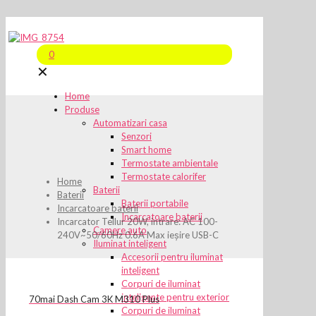
0
✕
Home
Produse
Automatizari casa
Senzori
Smart home
Termostate ambientale
Termostate calorifer
Home
Baterii
Baterii
Baterii portabile
Incarcatoare baterii
Incarcatoare baterii
Incarcator Tellur 20W, intrare: AC 100-
Camere auto
240V~50/60Hz 0.6A Max ieșire USB-C
Iluminat inteligent
Accesorii pentru iluminat
inteligent
Corpuri de iluminat
inteligente pentru exterior
70mai Dash Cam 3K M310 Plus
Corpuri de iluminat