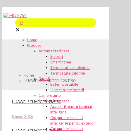
0
✕
Home
Produse
Automatizari casa
Senzori
Smart home
Termostate ambientale
Termostate calorifer
Home
Baterii
HUAWEI SCHARGER-22KT-S0
Baterii portabile
Incarcatoare baterii
Camere auto
Iluminat inteligent
HUAWEI SCHARGER-7KS-S0
Accesorii pentru iluminat
inteligent
8 iunie 2026
Corpuri de iluminat
inteligente pentru exterior
Corpuri de iluminat
HUAWEI SCHARGER-7KS-S0