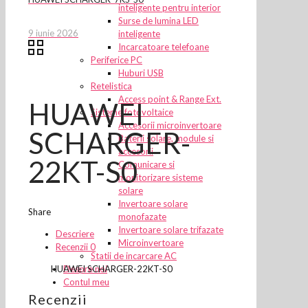
inteligente pentru interior
Surse de lumina LED
9 iunie 2026
inteligente
Incarcatoare telefoane
Periferice PC
Huburi USB
Retelistica
Access point & Range Ext.
HUAWEI
Sisteme fotovoltaice
Accesorii microinvertoare
SCHARGER-
Baterii solare, module si
accesorii
22KT-S0
Comunicare si
monitorizare sisteme
solare
Invertoare solare
Share
monofazate
Invertoare solare trifazate
Descriere
Microinvertoare
Recenzii
0
Statii de incarcare AC
Despre noi
HUAWEI SCHARGER-22KT-S0
Contul meu
Recenzii