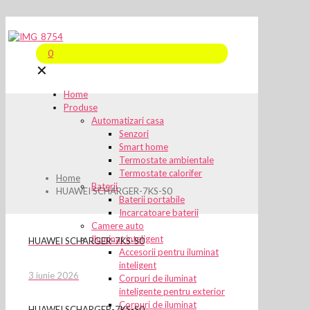
0
✕
Home
Produse
Automatizari casa
Senzori
Smart home
Termostate ambientale
Termostate calorifer
Home
Baterii
HUAWEI SCHARGER-7KS-S0
Baterii portabile
Incarcatoare baterii
Camere auto
Iluminat inteligent
HUAWEI SCHARGER-7KS-S0
Accesorii pentru iluminat
inteligent
3 iunie 2026
Corpuri de iluminat
inteligente pentru exterior
Corpuri de iluminat
HUAWEI SCHARGER-7KS-S0