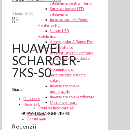
inteligente pentru interior
Surse de lumina LED
3 iunie 2026
inteligente
Incarcatoare telefoane
Periferice PC
Huburi USB
Retelistica
Access point & Range Ext.
HUAWEI
Sisteme fotovoltaice
Accesorii microinvertoare
SCHARGER-
Baterii solare, module si
accesorii
7KS-S0
Comunicare si
monitorizare sisteme
solare
Invertoare solare
Share
monofazate
Invertoare solare trifazate
Descriere
Microinvertoare
Recenzii
0
Statii de incarcare AC
Despre noi
HUAWEI SCHARGER-7KS-S0
Contul meu
Recenzii