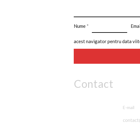
Nume
*
Ema
acest navigator pentru data vii
Contact
E-mail
contact