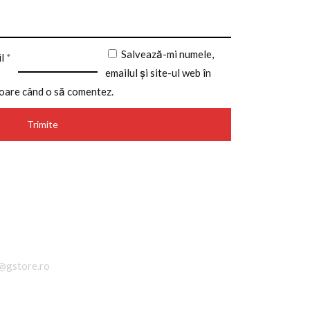
Salvează-mi numele,
il
*
emailul și site-ul web în
toare când o să comentez.
@gstore.ro