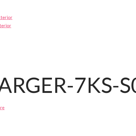
xterior
terior
ARGER-7KS-S
are