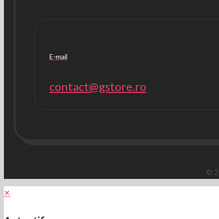
E-mail
contact@gstore.ro
© 2
✕