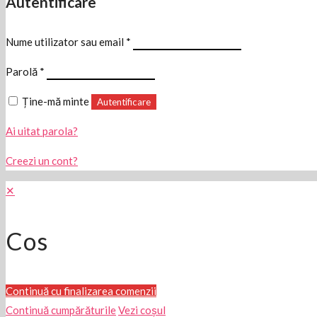
Autentificare
Nume utilizator sau email
*
Parolă
*
Ține-mă minte
Autentificare
Ai uitat parola?
Creezi un cont?
✕
Cos
Continuă cu finalizarea comenzii
Continuă cumpărăturile
Vezi coșul