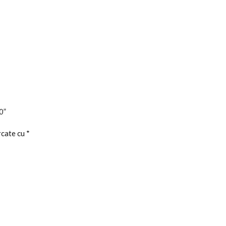
0”
rcate cu
*