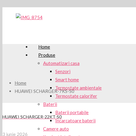
Home
Produse
Automatizari casa
Senzori
Smart home
Home
Termostate ambientale
HUAWEI SCHARGER-7KS-S0
Termostate calorifer
Baterii
Baterii portabile
HUAWEI SCHARGER-22KT-S0
Incarcatoare baterii
Camere auto
3 iunie 2026