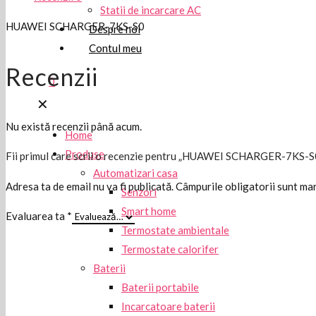
Statii de incarcare AC
HUAWEI SCHARGER-7KS-S0
Despre noi
Contul meu
Recenzii
0
✕
Nu există recenzii până acum.
Home
Produse
Fii primul care scrii o recenzie pentru „HUAWEI SCHARGER-7KS-S
Automatizari casa
Adresa ta de email nu va fi publicată.
Câmpurile obligatorii sunt ma
Senzori
Smart home
Evaluarea ta
*
Termostate ambientale
Termostate calorifer
Baterii
Baterii portabile
Incarcatoare baterii