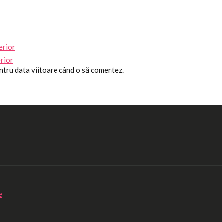
erior
erior
entru data viitoare când o să comentez.
e