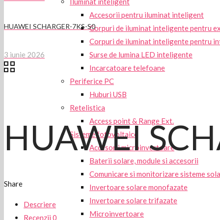
Iluminat inteligent
Accesorii pentru iluminat inteligent
HUAWEI SCHARGER-7KS-S0
Corpuri de iluminat inteligente pentru e
Corpuri de iluminat inteligente pentru in
Surse de lumina LED inteligente
3 iunie 2026
Incarcatoare telefoane
Periferice PC
Huburi USB
Retelistica
Access point & Range Ext.
HUAWEI SCH
Sisteme fotovoltaice
Accesorii microinvertoare
Baterii solare, module si accesorii
Comunicare si monitorizare sisteme sol
Share
Invertoare solare monofazate
Invertoare solare trifazate
Descriere
Microinvertoare
Recenzii
0