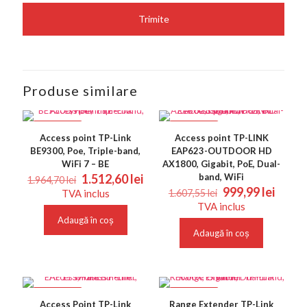
Produse similare
REDUCERI
REDUCERI
Access point TP-Link
Access point TP-LINK
BE9300, Poe, Triple-band,
EAP623-OUTDOOR HD
WiFi 7 – BE
AX1800, Gigabit, PoE, Dual-
Prețul
Prețul
1.512,60
lei
band, WiFi
1.964,70
lei
inițial
curent
Prețul
Prețu
999,99
lei
TVA inclus
1.607,55
lei
a
este:
inițial
curen
TVA inclus
fost:
1.512,60 lei.
a
este:
Adaugă în coș
1.964,70 lei.
fost:
999,99
Adaugă în coș
1.607,55 lei.
REDUCERI
REDUCERI
Access Point TP-Link
Range Extender TP-Link