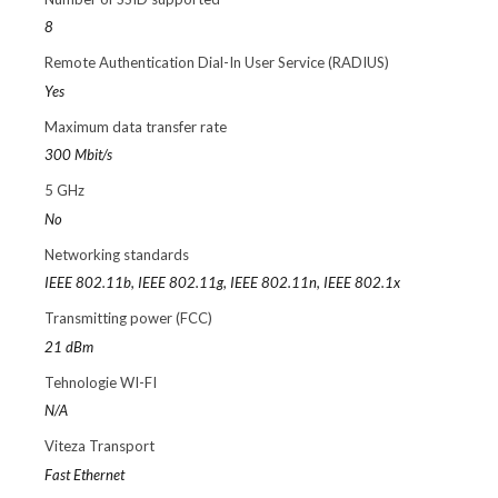
8
Remote Authentication Dial-In User Service (RADIUS)
Yes
Maximum data transfer rate
300 Mbit/s
5 GHz
No
Networking standards
IEEE 802.11b, IEEE 802.11g, IEEE 802.11n, IEEE 802.1x
Transmitting power (FCC)
21 dBm
Tehnologie WI-FI
N/A
Viteza Transport
Fast Ethernet