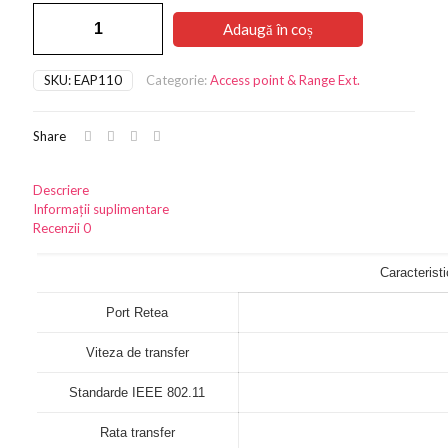
Cantitate
fost:
188,23 lei.
Adaugă în coș
Access
297,47 lei.
Point
TP-
SKU:
EAP110
Categorie:
Access point & Range Ext.
Link
EAP110-
Indoor,
Share
N300,
300Mbps
Descriere
Informații suplimentare
Recenzii
0
Caracteristi
Port Retea
Viteza de transfer
Standarde IEEE 802.11
Rata transfer