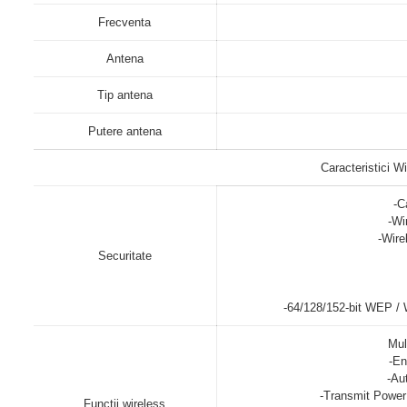
Frecventa
Antena
Tip antena
Putere antena
Caracteristici W
-C
-Wi
-Wire
Securitate
-64/128/152-bit WEP 
Mul
-En
-Au
-Transmit Power
Functii wireless