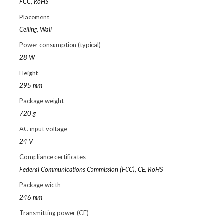
FCC, RoHS
Placement
Ceiling, Wall
Power consumption (typical)
28 W
Height
295 mm
Package weight
720 g
AC input voltage
24 V
Compliance certificates
Federal Communications Commission (FCC), CE, RoHS
Package width
246 mm
Transmitting power (CE)