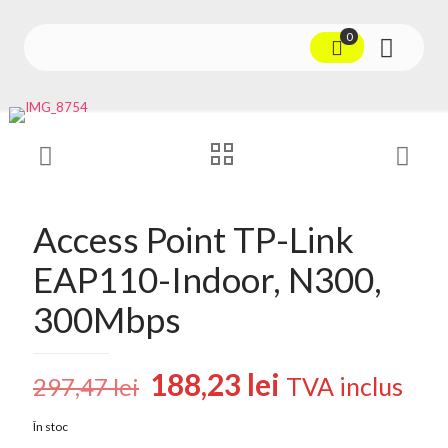
0
Access Point TP-Link
EAP110-Indoor, N300,
300Mbps
Prețul
Prețul
188,23
lei
TVA inclus
297,47
lei
inițial
curent
În stoc
a
este: