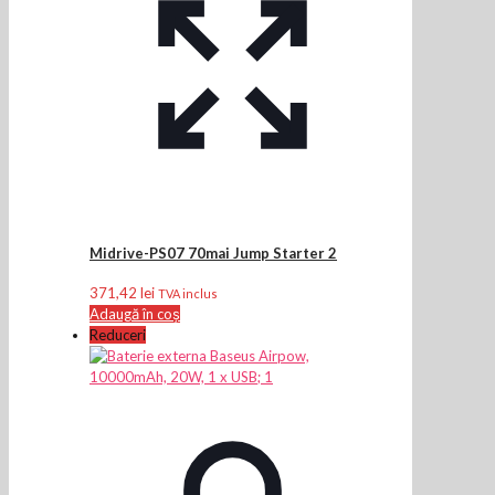
Midrive-PS07 70mai Jump Starter 2
371,42
lei
TVA inclus
Adaugă în coș
Reduceri