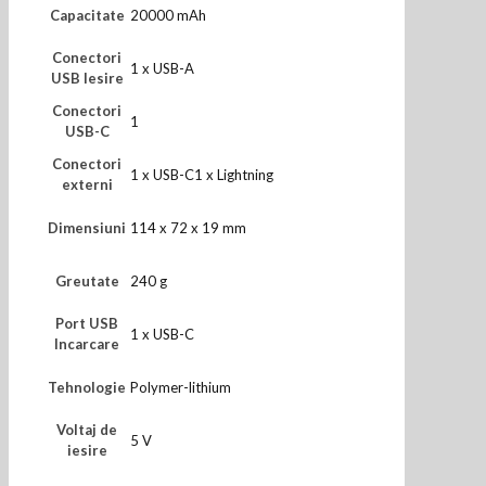
Capacitate
20000 mAh
Conectori
1 x USB-A
USB Iesire
Conectori
1
USB-C
Conectori
1 x USB-C1 x Lightning
externi
Dimensiuni
114 x 72 x 19 mm
Greutate
240 g
Port USB
1 x USB-C
Incarcare
Tehnologie
Polymer-lithium
Voltaj de
5 V
iesire