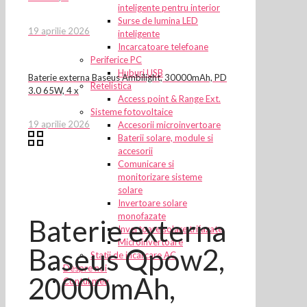
inteligente pentru interior
Surse de lumina LED
19 aprilie 2026
inteligente
Incarcatoare telefoane
Periferice PC
Huburi USB
Baterie externa Baseus Ambilight, 30000mAh, PD
Retelistica
3.0 65W, 4 x
Access point & Range Ext.
Sisteme fotovoltaice
19 aprilie 2026
Accesorii microinvertoare
Baterii solare, module si
accesorii
Comunicare si
monitorizare sisteme
solare
Invertoare solare
monofazate
Baterie externa
Invertoare solare trifazate
Microinvertoare
Baseus Qpow2,
Statii de incarcare AC
Despre noi
20000mAh,
Contul meu