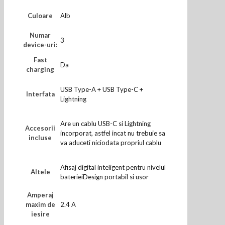
Culoare
Alb
Numar
3
device-uri:
Fast
Da
charging
USB Type-A + USB Type-C +
Interfata
Lightning
Are un cablu USB-C si Lightning
Accesorii
incorporat, astfel incat nu trebuie sa
incluse
va aduceti niciodata propriul cablu
Afisaj digital inteligent pentru nivelul
Altele
baterieiDesign portabil si usor
Amperaj
maxim de
2.4 A
iesire