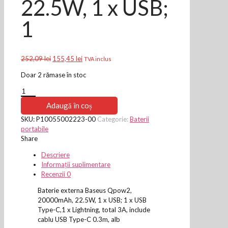
22.5W, 1 x USB;
1
Prețul
Prețul
252,09
lei
155,45
lei
TVA inclus
inițial
curent
Doar 2 rămase în stoc
a
este:
fost:
155,45 lei.
Cantitate
252,09 lei.
Baterie
Adaugă în coș
externa
SKU:
P10055002223-00
Categorie:
Baterii
Baseus
portabile
Qpow2,
Share
20000mAh,
22.5W,
Descriere
1
Informații suplimentare
x
Recenzii
0
USB;
1
Baterie externa Baseus Qpow2,
20000mAh, 22.5W, 1 x USB; 1 x USB
Type-C,1 x Lightning, total 3A, include
cablu USB Type-C 0.3m, alb