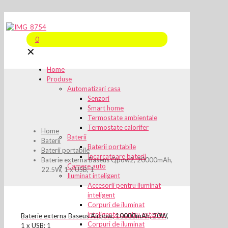
0
✕
Home
Produse
Automatizari casa
Senzori
Smart home
Termostate ambientale
Termostate calorifer
Home
Baterii
Baterii
Baterii portabile
Baterii portabile
Incarcatoare baterii
Baterie externa Baseus Qpow2, 20000mAh,
Camere auto
22.5W, 1 x USB; 1
Iluminat inteligent
Accesorii pentru iluminat
inteligent
Corpuri de iluminat
inteligente pentru exterior
Baterie externa Baseus Airpow, 10000mAh, 20W,
Corpuri de iluminat
1 x USB; 1