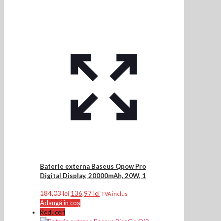
Baterie externa Baseus Qpow Pro
Digital Display, 20000mAh, 20W, 1
Prețul
Prețul
184,03
lei
136,97
lei
TVA inclus
inițial
curent
Adaugă în coș
a
este:
Reduceri