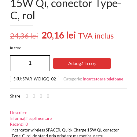
15W Qi, conector Type-
C, rol
Prețul
Prețul
20,16
lei
TVA inclus
24,36
lei
inițial
curent
În stoc
a
este:
Cantitate
fost:
20,16 lei.
Adaugă în coș
Incarcator
24,36 lei.
wireless
Spacer,
SKU:
SPAR-WCHGQ-02
Categorie:
Incarcatoare telefoane
Quick
Charge
15W
Share
Qi,
conector
Type-
Descriere
C,
Informații suplimentare
rol
Recenzii
0
Incarcator wireless SPACER, Quick Charge 15W Qi, conector
Type-C, rol de stand prin prindere magnetica, negru