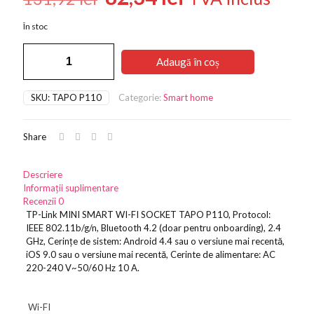
inițial
curent
În stoc
a
este:
Cantitate
fost:
82,34 lei.
Adaugă în coș
TP-
131,92 lei.
Link
MINI
SKU:
TAPO P110
Categorie:
Smart home
SMART
WI-
FI
Share
SOCKET
TAPO
P110,
Descriere
Protocol:
Informații suplimentare
IEEE
Recenzii
0
802.11b/g/n,
TP-Link MINI SMART WI-FI SOCKET TAPO P110, Protocol:
IEEE 802.11b/g/n, Bluetooth 4.2 (doar pentru onboarding), 2.4
GHz, Cerințe de sistem: Android 4.4 sau o versiune mai recentă,
iOS 9.0 sau o versiune mai recentă, Cerinte de alimentare: AC
220-240 V~50/60 Hz 10 A.
Wi-FI