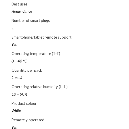
Best uses
Home, Office
Number of smart plugs
1
Smartphone/tablet remote support
Yes
Operating temperature (T-T)
0 – 40 °C
Quantity per pack
1 pc(s)
Operating relative humidity (H-H)
10 – 90%
Product colour
White
Remotely operated
Yes