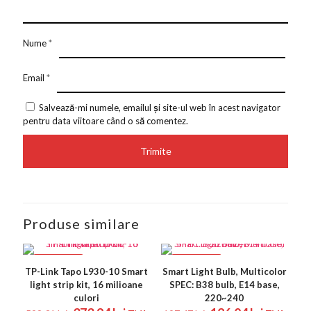
Nume
*
Email
*
Salvează-mi numele, emailul și site-ul web în acest navigator
pentru data viitoare când o să comentez.
Produse similare
REDUCERI
REDUCERI
TP-Link Tapo L930-10 Smart
Smart Light Bulb, Multicolor
light strip kit, 16 milioane
SPEC: B38 bulb, E14 base,
culori
220~240