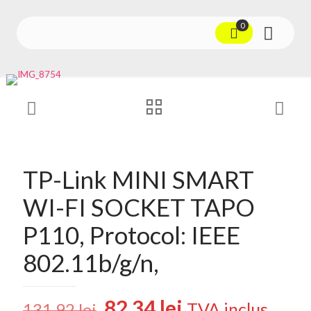
0
TP-Link MINI SMART
WI-FI SOCKET TAPO
P110, Protocol: IEEE
802.11b/g/n,
Prețul
Prețul
82,34
lei
TVA inclus
131,92
lei