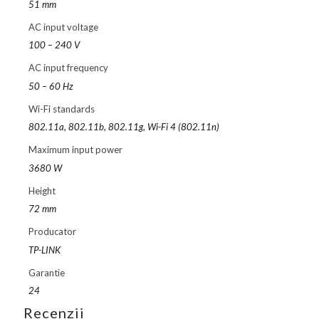
51 mm
AC input voltage
100 – 240 V
AC input frequency
50 – 60 Hz
Wi-Fi standards
802.11a, 802.11b, 802.11g, Wi-Fi 4 (802.11n)
Maximum input power
3680 W
Height
72 mm
Producator
TP-LINK
Garantie
24
Recenzii